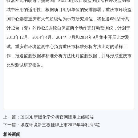
仪器性能的改进，提高国产PM2.5连续自动监测仪器在环境监测领
域中应用的适用性。根据项目组织单位的安排部署，重庆市环境监
测中心选定重庆市大气超级站为示范研究点位，将配备6种型号共
计12台（套）的PM2.5连续自保证两个动作完好动监测仪，计划于
2013年12月、2014年4月、2014年7月和2014年9月集中开展比对测
试。重庆市环境监测中心负责重庆市标准分析方法比对的采样工
作，报送监测数据和标准分析方法比对监测数据，并终形成重庆市
比对测试研究报告。
上一篇：
RIGOL新版化学分析官网隆重上线啦咗
下一篇：
埃森环境新三板挂牌上市2015年净利润3咗
相关新闻