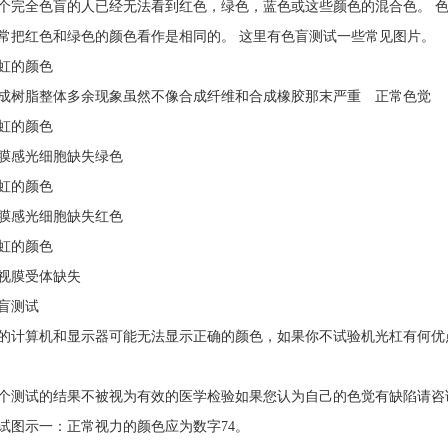
个完全色盲的人已经无法看到红色，绿色，蓝色或这些颜色的混合色。 
常把红色和绿色的颜色看作是相同的。 这里有色盲测试一些常见图片。
虹的颜色
成树脂整体多余现象虽然不像合成纤维和合成橡胶那末严重 正常色觉
虹的颜色
膜感光细胞缺失绿色
虹的颜色
膜感光细胞缺失红色
虹的颜色
视膜受体缺失
盲测试
的计算机和显示器可能无法显示正确的颜色，如果你不试验机光杠有何优
个测试的结果不被视为有效的医学检验如果您认为自己的色觉有缺陷请咨
试图示一：正常视力的颜色应为数字74。