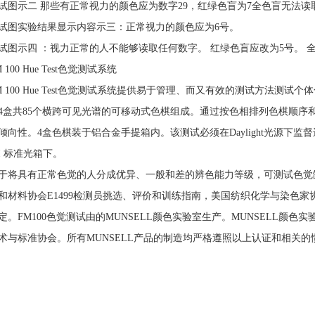
试图示二 那些有正常视力的颜色应为数字29，红绿色盲为7全色盲无法读
试图实验结果显示内容示三：正常视力的颜色应为6号。
试图示四 ：视力正常的人不能够读取任何数字。 红绿色盲应改为5号。 
M 100 Hue Test色觉测试系统
M 100 Hue Test色觉测试系统提供易于管理、而又有效的测试方法测
4盒共85个横跨可见光谱的可移动式色棋组成。通过按色相排列色棋顺序和基
向性。4盒色棋装于铝合金手提箱内。该测试必须在Daylight光源下监督进行，如爱
 II 标准光箱下。
于将具有正常色觉的人分成优异、一般和差的辨色能力等级，可测试色觉缺
和材料协会E1499检测员挑选、评价和训练指南，美国纺织化学与染色家
定。FM100色觉测试由的MUNSELL颜色实验室生产。MUNSELL颜色
术与标准协会。所有MUNSELL产品的制造均严格遵照以上认证和相关的