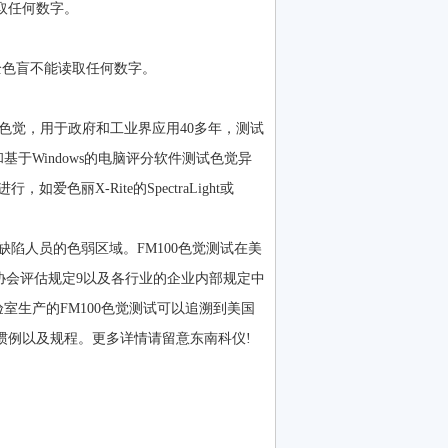
取任何数字。
全色盲不能读取任何数字。
试个体色觉，用于政府和工业界应用40多年，测试
于Windows的电脑评分软件测试色觉异
色丽X-Rite的SpectraLight或
陷人员的色弱区域。FM100色觉测试在美
协会评估规定9以及各行业的企业内部规定中
实验室生产的FM100色觉测试可以追溯到美国
惯例以及规程。更多详情请留意东南科仪!