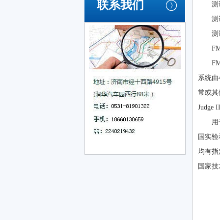
联系我们
测
测
测
F
F
系统由
常或其倾
Judge
用
国实验
均有指
国家技