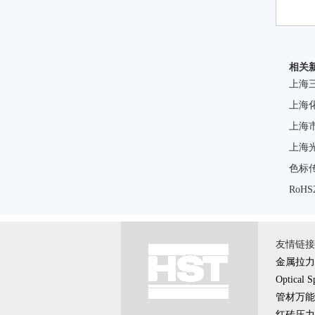
相关
上海
上海
上海
上海
色标
RoH
友情链接 \
金属拉力
Optical S
管材万能
红砖压力