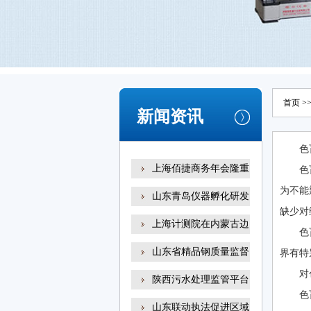
首页
>
新闻资讯
色
上海佰捷商务年会隆重
色
为不能
山东青岛仪器孵化研发
缺少对
上海计测院在内蒙古边
色
山东省精品钢质量监督
界有特
对
陕西污水处理监管平台
色
山东联动执法促进区域