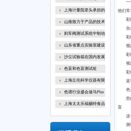
一
上海计量院牵头承担的
他们常
彩
山推致力于产品的技术
合
刹车阀测试系统中制动
彩
山东省重点实验室建设
视
彩
沙尘试验箱在国内发展
视
色盲和色盲测试咗
彩
上海丘伦科学仪器有限
蓝
色
色谱行业盛会迪马Plus
您
新
上海太太乐福赐特食品
盲
这
测