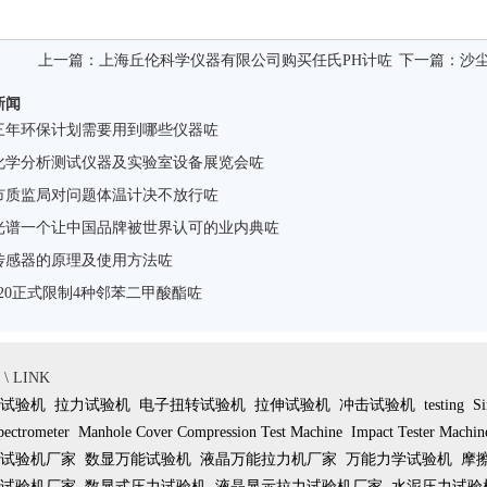
上一篇：
上海丘伦科学仪器有限公司购买任氏PH计咗
下一篇：
沙
新闻
三年环保计划需要用到哪些仪器咗
化学分析测试仪器及实验室设备展览会咗
市质监局对问题体温计决不放行咗
光谱一个让中国品牌被世界认可的业内典咗
传感器的原理及使用方法咗
S20正式限制4种邻苯二甲酸酯咗
 LINK
试验机
拉力试验机
电子扭转试验机
拉伸试验机
冲击试验机
testing
Si
pectrometer
Manhole Cover Compression Test Machine
Impact Tester Machin
试验机厂家
数显万能试验机
液晶万能拉力机厂家
万能力学试验机
摩
试验机厂家
数显式压力试验机
液晶显示拉力试验机厂家
水泥压力试验