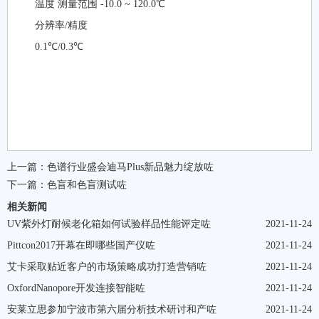
温度 测量范围 -10.0 ~ 120.0℃
分辨率/精度
0.1℃/0.3℃
上一篇：
色谱行业盛会迪马Plus新品魅力绽放咗
下一篇：
色盲和色盲测试咗
相关新闻
UV紫外灯耐候老化箱如何试验样品性能评定咗
2021-11-24
Pittcon2017开幕在即哪些国产仪咗
2021-11-24
艾卡采取贴近客户的市场策略成功打造营销咗
2021-11-24
OxfordNanopore开发连接智能咗
2021-11-24
安莱立思参加宁波市第六届分析技术研讨和产咗
2021-11-24