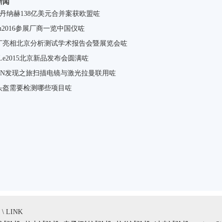
新闻
l与丹纳赫138亿美元合并案获欧盟咗
tcon2016参展厂商一览中国仪咗
丁亮相北京分析测试学术报告会暨展览会咗
hiLe2015北京新品发布会圆满咗
TON发现之旅扫描电镜与激光拉曼联用咗
头盔需要检测哪些项目咗
 LINK