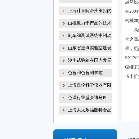
虽然说
上海计量院牵头承担的
在20
机械加
山推致力于产品的技术
高
刹车阀测试系统中制动
常之高
山东省重点实验室建设
果，更
EX1
沙尘试验箱在国内发展
GMP
色盲和色盲测试咗
伍丰扩
上海丘伦科学仪器有限
色谱行业盛会迪马Plus
新
上海太太乐福赐特食品