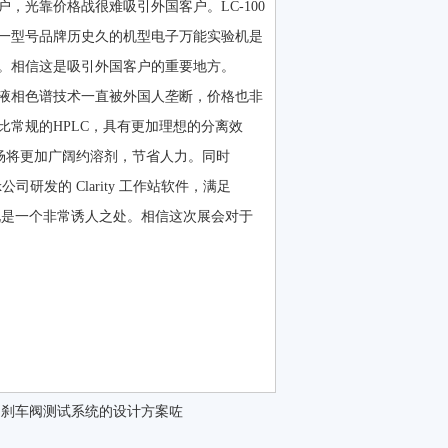
光靠价格战很难吸引外国客户。LC-100
单一型号品牌历史久的机型电子万能实验机是
。相信这是吸引外国客户的重要地方。
液相色谱技术一直被外国人垄断，价格也非
，对比常规的HPLC，具有更加理想的分离效
内市场将更加广阔约溶剂，节省人力。同时
司研发的 Clarity 工作站软件，满足
说是一个非常诱人之处。相信这次展会对于
：
刹车阀测试系统的设计方案咗