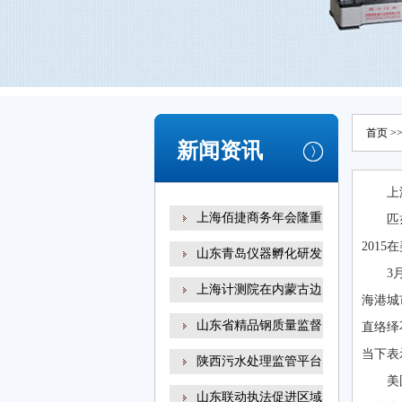
首页
>
新闻资讯
上
上海佰捷商务年会隆重
匹
2015
山东青岛仪器孵化研发
3
上海计测院在内蒙古边
海港城
山东省精品钢质量监督
直络绎
当下表
陕西污水处理监管平台
美
山东联动执法促进区域