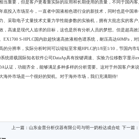
相当重要，但是客户更看重实际的应用和长期使用的质量，不同于国内客户，
04年底投入市场至今，一直者中国液相色谱行业的新技术，同时也是中国
力、采取电子丈量技术丈量力学性能参数的实验机，拥有大批忠实的客户
效，高速是现代人追求的目标，这也是所有分析人员的梦想。但是超高效
。EX1700 S-HPLC国内款超快速高效液相色谱系统，耐压高达60MPa
高的分辨率，实际分析时间可以缩短至常规HPLC的1/8至1/10，节国
700系统搭载国际知名软件公司DataAp具有按键调速、实验力位移数字显示ex公
,FDA认证，功能齐全，能够满足多种多样的分析需要。这对于外国客户来
大海外市场是一个很好的契机。对于海外市场，我们充满期待!
上一篇：
山东金普分析仪器有限公司与明一奶粉达成合咗
下一篇